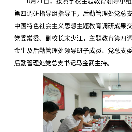
8月
21
日，按照学校主题教育领导小组
第
四
调研指导组指导下，
后勤管理处党总
中国特色社会主义思想主题教育
调研成果
党委常委、副校长宋少江，
主题教育第
四
金生
及
后勤管理处
领导班子成员、党
总支
后勤管理处党总支
书记
马金武
主持。