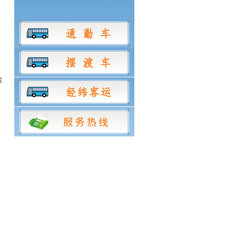
，
会
，