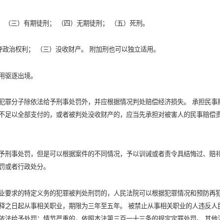
； （三）有期徒刑； （四）无期徒刑； （五）死刑。
夺政治权利； （三）没收财产。 附加刑也可以独立适用。
用驱逐出境。
犯罪分子除依法给予刑事处罚外，并应根据情况判处赔偿经济损失。 承担民事
不足以全部支付的，或者被判处没收财产的，应当先承担对被害人的民事赔偿
予刑事处罚，但是可以根据案件的不同情况，予以训诫或者责令具结悔过、赔
罚或者行政处分。
业要求的特定义务的犯罪被判处刑罚的，人民法院可以根据犯罪情况和预防再
释之日起从事相关职业，期限为三年至五年。 被禁止从事相关职业的人违反人
依法给予处罚；情节严重的，依照本法第三百一十三条的规定定罪处罚。 其他