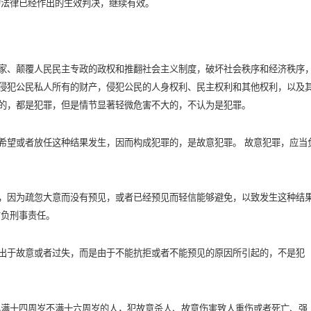
的法律已经作出的生效判决，继续有效。
家、颠覆人民民主专政的政权和推翻社会主义制度，破坏社会秩序和经济秩序
侵犯公民私人所有的财产，侵犯公民的人身权利、民主权利和其他权利，以及
的，都是犯罪，但是情节显著轻微危害不大的，不认为是犯罪。
希望或者放任这种结果发生，因而构成犯罪的，是故意犯罪。 故意犯罪，应当
，因为疏忽大意而没有预见，或者已经预见而轻信能够避免，以致发生这种结
才负刑事责任。
出于故意或者过失，而是由于不能抗拒或者不能预见的原因所引起的，不是犯
已满十四周岁不满十六周岁的人，犯故意杀人、故意伤害致人重伤或者死亡、强