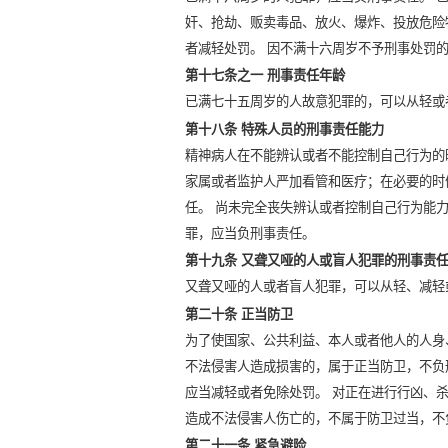
奸、抢劫、贩卖毒品、放火、爆炸、投放危险
者减轻处罚。 因不满十六周岁不予刑事处罚
第十七条之一 刑事责任年龄
已满七十五周岁的人故意犯罪的，可以从轻或
第十八条 特殊人员的刑事责任能力
精神病人在不能辨认或者不能控制自己行为的
家属或者监护人严加看管和医疗；在必要的时
任。 尚未完全丧失辨认或者控制自己行为能
罪，应当负刑事责任。
第十九条 又聋又哑的人或盲人犯罪的刑事责
又聋又哑的人或者盲人犯罪，可以从轻、减轻
第二十条 正当防卫
为了使国家、公共利益、本人或者他人的人身
不法侵害人造成损害的，属于正当防卫，不负
应当减轻或者免除处罚。 对正在进行行凶、
造成不法侵害人伤亡的，不属于防卫过当，不
第二十一条 紧急避险